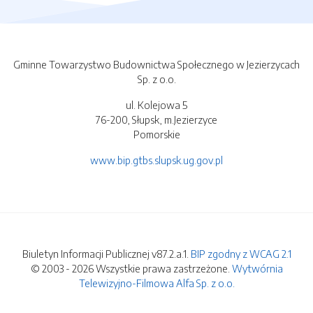
Gminne Towarzystwo Budownictwa Społecznego w Jezierzycach
Sp. z o.o.
ul. Kolejowa 5
76-200, Słupsk, m.Jezierzyce
Pomorskie
www.bip.gtbs.slupsk.ug.gov.pl
Biuletyn Informacji Publicznej v87.2.a.1.
BIP zgodny z WCAG 2.1
© 2003 - 2026 Wszystkie prawa zastrzeżone.
Wytwórnia
Telewizyjno-Filmowa Alfa Sp. z o.o.