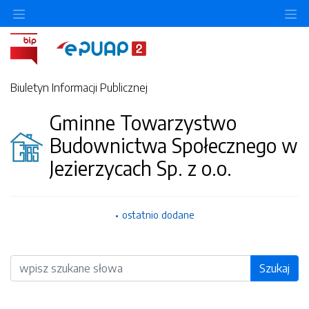
O
Biuletyn Informacji Publicznej
Gminne Towarzystwo
Budownictwa Społecznego w
Jezierzycach Sp. z o.o.
ostatnio dodane
Wyszukiwarka
Szukaj