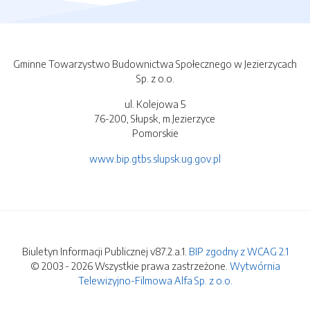
Gminne Towarzystwo Budownictwa Społecznego w Jezierzycach
Sp. z o.o.
ul. Kolejowa 5
76-200, Słupsk, m.Jezierzyce
Pomorskie
www.bip.gtbs.slupsk.ug.gov.pl
Biuletyn Informacji Publicznej v87.2.a.1.
BIP zgodny z WCAG 2.1
© 2003 - 2026 Wszystkie prawa zastrzeżone.
Wytwórnia
Telewizyjno-Filmowa Alfa Sp. z o.o.