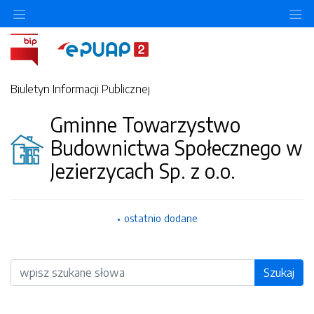
O
Biuletyn Informacji Publicznej
Gminne Towarzystwo
Budownictwa Społecznego w
Jezierzycach Sp. z o.o.
ostatnio dodane
Wyszukiwarka
Szukaj