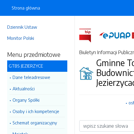
Strona główna
Dziennik Ustaw
Monitor Polski
Biuletyn Informacji Publicz
Menu przedmiotowe
Gminne T
GTBS JEZIERZYCE
Budownic
Dane teleadresowe
Jezierzyca
Aktualności
Organy Spółki
os
Osoby i ich kompetencje
Schemat organizacyjny
Wyszukiwarka