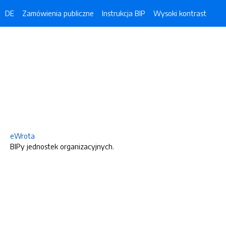
DE
Zamówienia publiczne
Instrukcja BIP
Wysoki kontrast
eWrota
BIPy jednostek organizacyjnych.