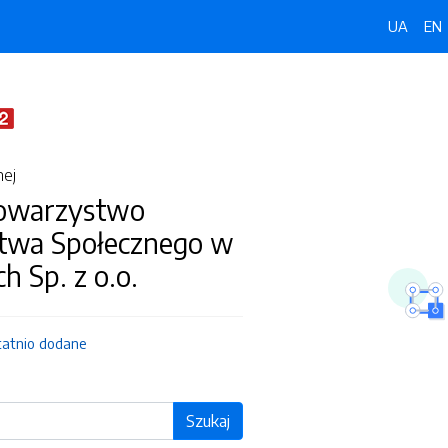
UA
EN
nej
owarzystwo
twa Społecznego w
ch Sp. z o.o.
tatnio dodane
Szukaj