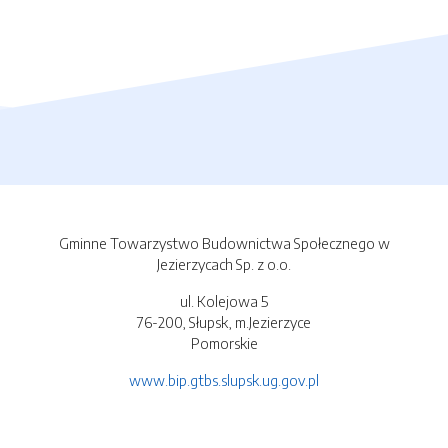
Gminne Towarzystwo Budownictwa Społecznego w
Jezierzycach Sp. z o.o.
ul. Kolejowa 5
76-200, Słupsk, m.Jezierzyce
Pomorskie
www.bip.gtbs.slupsk.ug.gov.pl