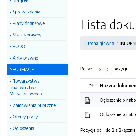
Majątek
Sprawozdania
Lista do
Plany finansowe
Status prawny
Strona główna
INFORM
RODO
Akty prawne
Pokaż
pozycji
INFORMACJE
Towarzystwa
Nazwa dokument
Budownictwa
Mieszkaniowego
Ogłoszenie o nab
Zamówienia publiczne
Ogłoszenie o nabo
Oferty pracy
Ogłoszenia
Pozycje od 1 do 2 z 2 łącznie