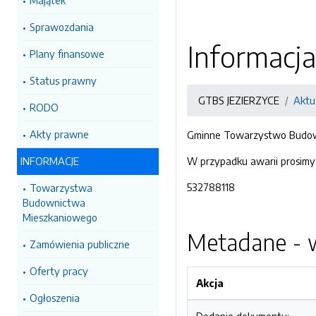
Majątek
Sprawozdania
Informacja
Plany finansowe
Status prawny
GTBS JEZIERZYCE
Aktu
RODO
Akty prawne
Gminne Towarzystwo Budowni
INFORMACJE
W przypadku awarii prosimy
532788118
Towarzystwa
Budownictwa
Mieszkaniowego
Metadane - w
Zamówienia publiczne
Oferty pracy
Akcja
Ogłoszenia