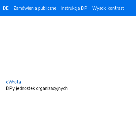
DE
Zamówienia publiczne
Instrukcja BIP
Wysoki kontrast
eWrota
BIPy jednostek organizacyjnych.