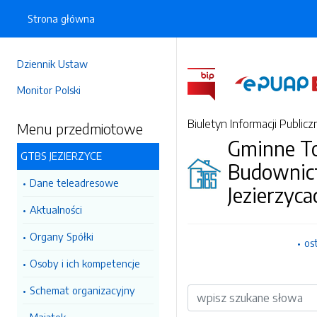
Strona główna
Dziennik Ustaw
Monitor Polski
Biuletyn Informacji Publicz
Menu przedmiotowe
Gminne T
GTBS JEZIERZYCE
Budownic
Dane teleadresowe
Jezierzyca
Aktualności
Organy Spółki
os
Osoby i ich kompetencje
Schemat organizacyjny
Wyszukiwarka