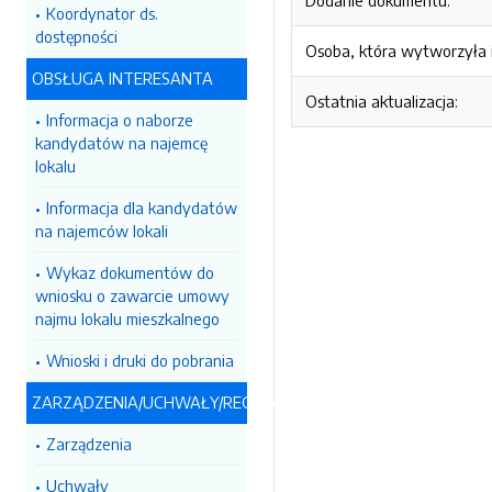
Dodanie dokumentu:
Koordynator ds.
dostępności
Osoba, która wytworzyła i
OBSŁUGA INTERESANTA
Ostatnia aktualizacja:
Informacja o naborze
kandydatów na najemcę
lokalu
Informacja dla kandydatów
na najemców lokali
Wykaz dokumentów do
wniosku o zawarcie umowy
najmu lokalu mieszkalnego
Wnioski i druki do pobrania
ZARZĄDZENIA/UCHWAŁY/REGULAMINY
Zarządzenia
Uchwały