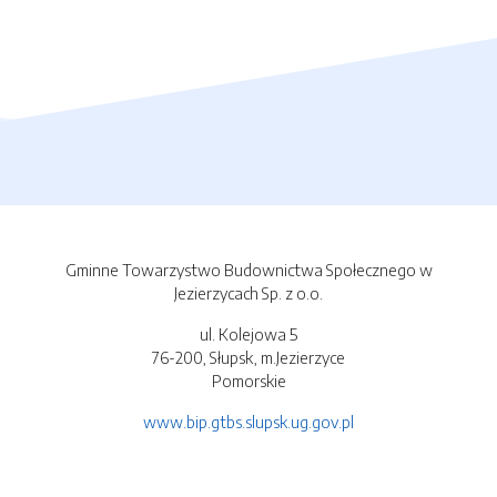
Gminne Towarzystwo Budownictwa Społecznego w
Jezierzycach Sp. z o.o.
ul. Kolejowa 5
76-200, Słupsk, m.Jezierzyce
Pomorskie
www.bip.gtbs.slupsk.ug.gov.pl