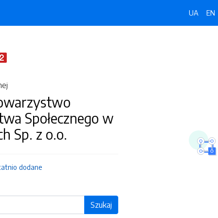
UA
EN
nej
owarzystwo
twa Społecznego w
ch Sp. z o.o.
tatnio dodane
Szukaj